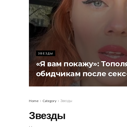
ЗВЕЗДЫ
«Я вам покажу»: Топол
обидчикам после секс
Home
Category
Звезды
Звезды