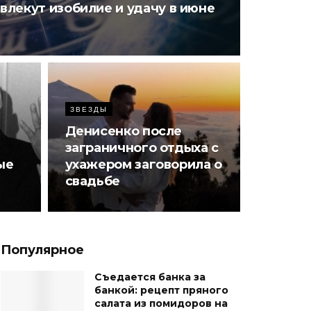
ивлекут изобилие и удачу в июне
ЗВЕЗДЫ
Денисенко после
заграничного отдыха с
ые
ухажером заговорила о
свадьбе
Популярное
Съедается банка за
банкой: рецепт пряного
салата из помидоров на