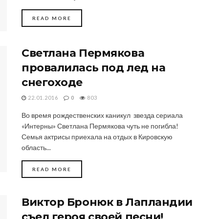
DETAILS
READ MORE
Светлана Пермякова
провалилась под лед на
снегоходе
22.01.2016
0
803
Во время рождественских каникул звезда сериала
«Интерны» Светлана Пермякова чуть не погибла!
Семья актрисы приехала на отдых в Кировскую
область...
DETAILS
READ MORE
Виктор Бронюк в Лапландии
съел героя своей песни!