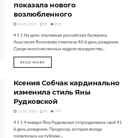
показала нового
возлюбленного
22.01.2016
0
818
4 5 1 На днях эпатажная российская балерина
Анастасия Волочкова отметила 40-й день рождения.
Среди многочисленных кадров празднества...
DETAILS
READ MORE
Ксения Собчак кардинально
изменила стиль Яны
Рудковской
22.01.2016
0
797
4 5 1 4 января Яна Рудковская отпраздновала свой 41-
й день рождения. Продюсер, которая всегда
появлялась на публике...