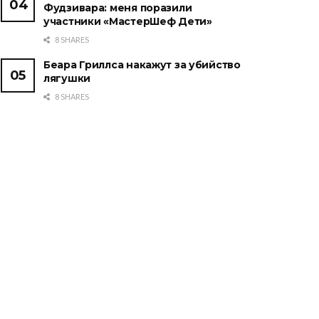
Фудзивара: меня поразили
участники «МастерШеф Дети»
8 SHARES
Беара Гриллса накажут за убийство
лягушки
8 SHARES