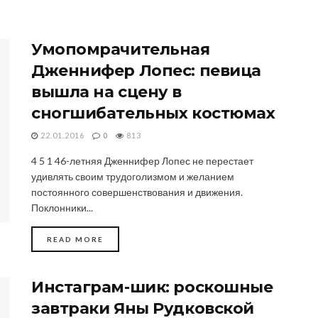
Умопомрачительная
Дженнифер Лопес: певица
вышла на сцену в
сногшибательных костюмах
22.01.2016
0
813
4 5 1 46-летняя Дженнифер Лопес не перестает
удивлять своим трудоголизмом и желанием
постоянного совершенствования и движения.
Поклонники...
DETAILS
READ MORE
Инстаграм-шик: роскошные
завтраки Яны Рудковской