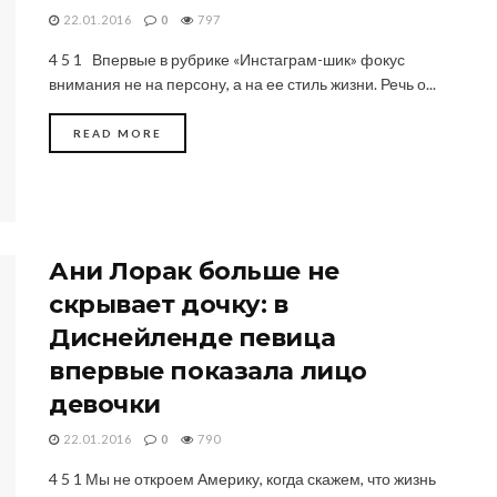
22.01.2016
0
797
4 5 1 Впервые в рубрике «Инстаграм-шик» фокус
внимания не на персону, а на ее стиль жизни. Речь о...
DETAILS
READ MORE
Ани Лорак больше не
скрывает дочку: в
Диснейленде певица
впервые показала лицо
девочки
22.01.2016
0
790
4 5 1 Мы не откроем Америку, когда скажем, что жизнь