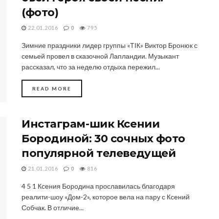
(фото)
22.01.2016
0
795
Зимние праздники лидер группы «ТІК» Виктор Бронюк с
семьей провел в сказочной Лапландии. Музыкант
рассказал, что за неделю отдыха пережил...
DETAILS
READ MORE
Инстаграм-шик Ксении
Бородиной: 30 сочных фото
популярной телеведущей
21.01.2016
0
816
4 5 1 Ксения Бородина прославилась благодаря
реалити-шоу «Дом-2», которое вела на пару с Ксений
Собчак. В отличие...