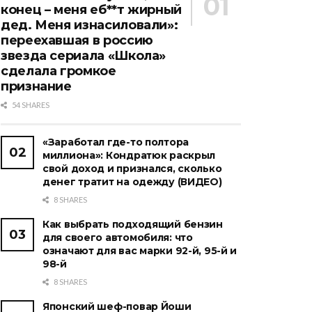
конец – меня еб**т жирный
дед. Меня изнасиловали»:
переехавшая в россию
звезда сериала «Школа»
сделала громкое
признание
54 SHARES
«Заработал где-то полтора
миллиона»: Кондратюк раскрыл
свой доход и признался, сколько
денег тратит на одежду (ВИДЕО)
8 SHARES
Как выбрать подходящий бензин
для своего автомобиля: что
означают для вас марки 92-й, 95-й и
98-й
8 SHARES
Японский шеф-повар Йоши