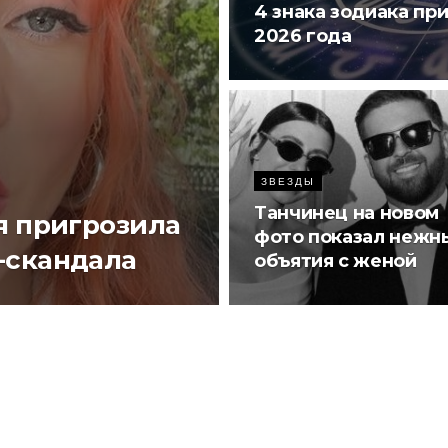
4 знака зодиака пр
2026 года
ЗВЕЗДЫ
Танчинец на новом
я пригрозила
фото показал нежн
-скандала
объятия с женой