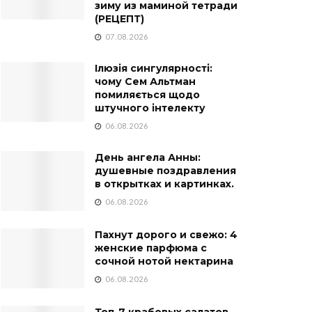
зиму из маминой тетради
(РЕЦЕПТ)
07.08.2026
Ілюзія сингулярності:
чому Сем Альтман
помиляється щодо
штучного інтелекту
06.08.2026
День ангела Анны:
душевные поздравления
в открытках и картинках.
06.08.2026
Пахнут дорого и свежо: 4
женские парфюма с
сочной нотой нектарина
06.08.2026
Топ-7 крабовых салатов