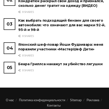
Кондратюк раскрыл свой доход и признался,
сколько денег тратит на одежду (ВИДЕО)
8 SHARES
Как выбрать подходящий бензин для своего
автомобиля: что означают для вас марки 92-й,
95-й и 98-й
8 SHARES
Японский шеф-повар Йоши Фудзивара: меня
поразили участники «МастерШеф Дети»
8 SHARES
Беара Гриллса накажут за убийство лягушки
8 SHARES
О нас
Политика конфиденциальности
Sitemap
Реклама
Контакты