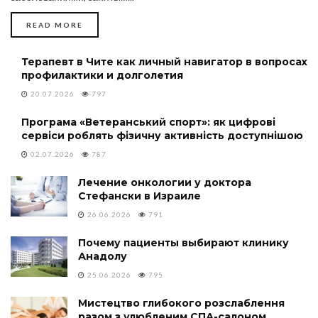
DETAILS
READ MORE
Терапевт в Чите как личный навигатор в вопросах
профилактики и долголетия
20.07.2026
797
Програма «Ветеранський спорт»: як цифрові
сервіси роблять фізичну активність доступнішою
02.07.2026
787
Лечение онкологии у доктора
Стефански в Израиле
26.06.2026
791
Почему пациенты выбирают клинику
Анадолу
25.06.2026
795
Мистецтво глибокого розслаблення
разом з улюбленим СПА-салоном