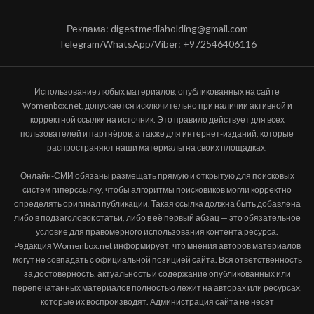
Реклама: digestmediaholding@gmail.com
Telegram/WhatsApp/Viber: +972546406116
Использование любых материалов, опубликованных на сайте
Womenbox.net, допускается исключительно при наличии активной и
корректной ссылки на источник. Это правило действует для всех
пользователей и партнёров, а также для интернет-изданий, которые
распространяют наши материалы на своих площадках.
Онлайн-СМИ обязаны размещать прямую и открытую для поисковых
систем гиперссылку, чтобы алгоритмы поисковиков могли корректно
определять оригинал публикации. Такая ссылка должна быть добавлена
либо в подзаголовок статьи, либо в её первый абзац — это обязательное
условие для правомерного использования контента ресурса.
Редакция Womenbox.net информирует, что мнения авторов материалов
могут не совпадать с официальной позицией сайта. Вся ответственность
за достоверность, актуальность и содержание опубликованных или
перепечатанных материалов полностью лежит на авторах или ресурсах,
которые их воспроизводят. Администрация сайта не несёт