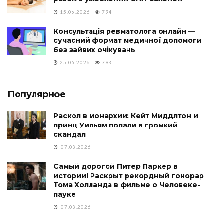
15.06.2026
794
Консультація ревматолога онлайн —
сучасний формат медичної допомоги
без зайвих очікувань
25.05.2026
793
Популярное
Раскол в монархии: Кейт Миддлтон и
принц Уильям попали в громкий
скандал
07.08.2026
Самый дорогой Питер Паркер в
истории! Раскрыт рекордный гонорар
Тома Холланда в фильме о Человеке-
пауке
07.08.2026