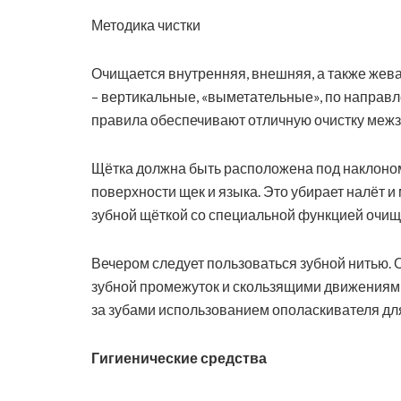
Методика чистки
Очищается внутренняя, внешняя, а также жев
– вертикальные, «выметательные», по направле
правила обеспечивают отличную очистку межз
Щётка должна быть расположена под наклоном
поверхности щек и языка. Это убирает налёт и
зубной щёткой со специальной функцией очище
Вечером следует пользоваться зубной нитью. 
зубной промежуток и скользящими движениями
за зубами использованием ополаскивателя для
Гигиенические средства