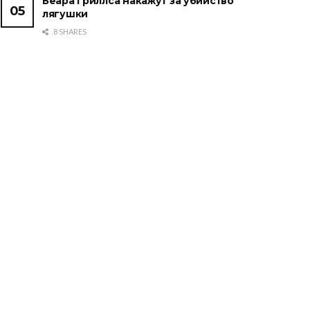
Беара Гриллса накажут за убийство
лягушки
8 SHARES