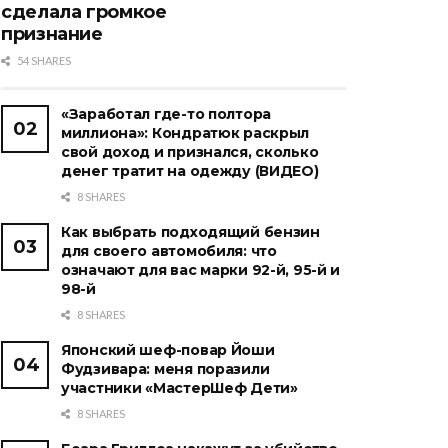
сделала громкое
признание
54 SHARES
«Заработал где-то полтора
миллиона»: Кондратюк раскрыл
свой доход и признался, сколько
денег тратит на одежду (ВИДЕО)
8 SHARES
Как выбрать подходящий бензин
для своего автомобиля: что
означают для вас марки 92-й, 95-й и
98-й
8 SHARES
Японский шеф-повар Йоши
Фудзивара: меня поразили
участники «МастерШеф Дети»
8 SHARES