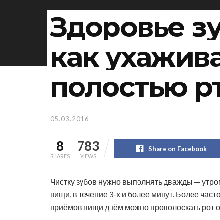
Здоровье зу
как ухажива
полостью р
05.03.2016
8
783
Share on Facebook
SHARES
VIEWS
Чистку зубов нужно выполнять дважды — утро
пищи, в течение 3-х и более минут. Более час
приёмов пищи днём можно прополоскать рот о