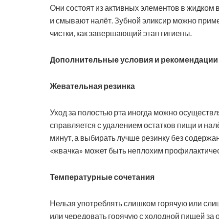
Они состоят из активных элементов в жидком
и смывают налёт. Зубной эликсир можно примен
чистки, как завершающий этап гигиены.
Дополнительные условия и рекомендации 
Жевательная резинка
Уход за полостью рта иногда можно осуществл
справляется с удалением остатков пищи и налё
минут, а выбирать лучше резинку без содержа
«жвачка» может быть неплохим профилактиче
Температурные сочетания
Нельзя употреблять слишком горячую или сли
или чередовать горячую с холодной пищей за 