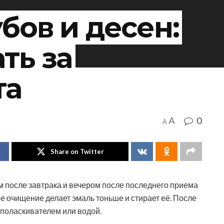
бов и десен:
ть за
та
0
A
A
Share on Twitter
м после завтрака и вечером после последнего приема
тое очищение делает эмаль тоньше и стирает её. После
поласкивателем или водой.