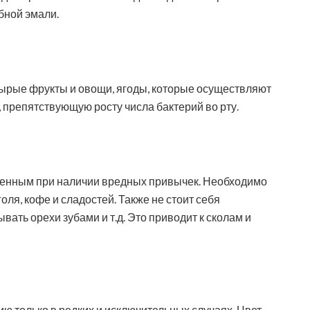
бной эмали.
сырые фрукты и овощи, ягоды, которые осуществляют
 препятствующую росту числа бактерий во рту.
оценным при наличии вредных привычек. Необходимо
оля, кофе и сладостей. Также не стоит себя
ать орехи зубами и т.д. Это приводит к сколам и
ю только в редких и исключительных случаях. Цвет