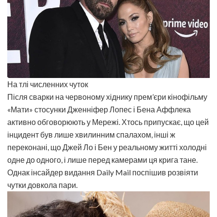
На тлі численних чуток
Після сварки на червоному хіднику прем’єри кінофільму
«Мати» стосунки Дженніфер Лопес і Бена Аффлека
активно обговорюють у Мережі. Хтось припускає, що цей
інцидент був лише хвилинним спалахом, інші ж
переконані, що Джей Ло і Бен у реальному житті холодні
одне до одного, і лише перед камерами ця крига тане.
Однак інсайдер видання Daily Mail поспішив розвіяти
чутки довкола пари.