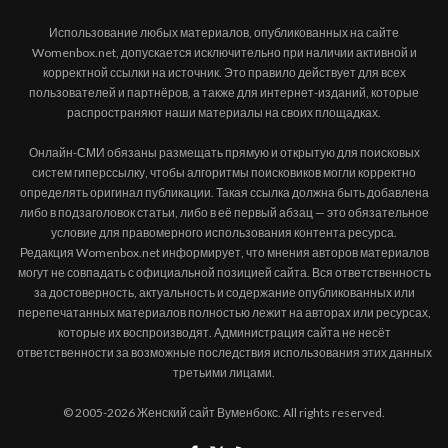
Использование любых материалов, опубликованных на сайте
Womenbox.net, допускается исключительно при наличии активной и
корректной ссылки на источник. Это правило действует для всех
пользователей и партнёров, а также для интернет-изданий, которые
распространяют наши материалы на своих площадках.
Онлайн-СМИ обязаны размещать прямую и открытую для поисковых
систем гиперссылку, чтобы алгоритмы поисковиков могли корректно
определять оригинал публикации. Такая ссылка должна быть добавлена
либо в подзаголовок статьи, либо в её первый абзац — это обязательное
условие для правомерного использования контента ресурса.
Редакция Womenbox.net информирует, что мнения авторов материалов
могут не совпадать с официальной позицией сайта. Вся ответственность
за достоверность, актуальность и содержание опубликованных или
перепечатанных материалов полностью лежит на авторах или ресурсах,
которые их воспроизводят. Администрация сайта не несёт
ответственности за возможные последствия использования этих данных
третьими лицами.
© 2005-2026 Женский сайт Вуменбокс. All rights reserved.