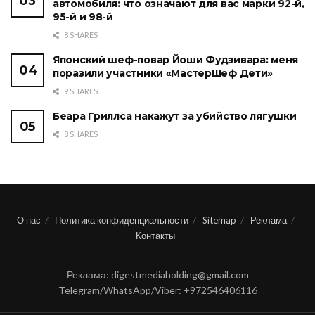
автомобиля: что означают для вас марки 92-й,
95-й и 98-й
8 SHARES
Японский шеф-повар Йоши Фудзивара: меня
поразили участники «МастерШеф Дети»
9 SHARES
Беара Гриллса накажут за убийство лягушки
8 SHARES
О нас
Политика конфиденциальности
Sitemap
Реклама
Контакты
Реклама: digestmediaholding@gmail.com
Telegram/WhatsApp/Viber: +972546406116