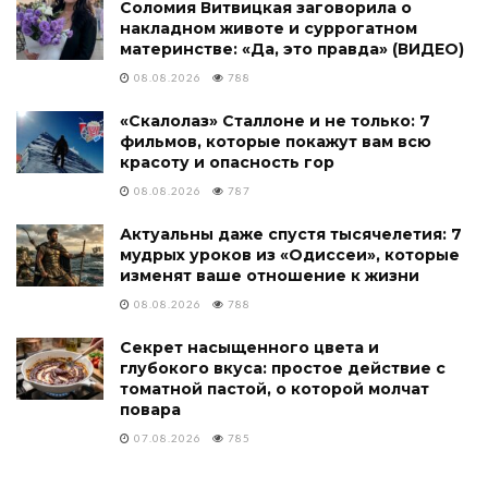
Соломия Витвицкая заговорила о
накладном животе и суррогатном
материнстве: «Да, это правда» (ВИДЕО)
08.08.2026
788
«Скалолаз» Сталлоне и не только: 7
фильмов, которые покажут вам всю
красоту и опасность гор
08.08.2026
787
Актуальны даже спустя тысячелетия: 7
мудрых уроков из «Одиссеи», которые
изменят ваше отношение к жизни
08.08.2026
788
Секрет насыщенного цвета и
глубокого вкуса: простое действие с
томатной пастой, о которой молчат
повара
07.08.2026
785