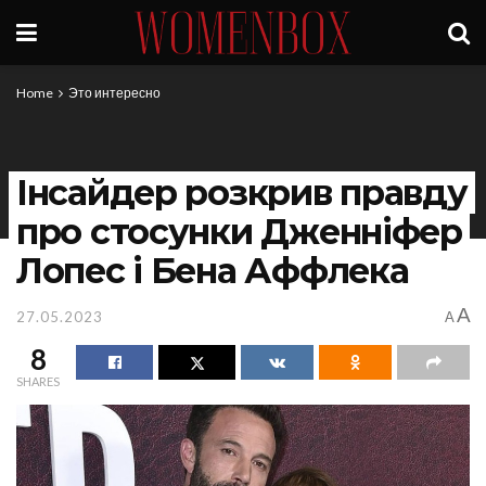
Home
Это интересно
Інсайдер розкрив правду
про стосунки Дженніфер
Лопес і Бена Аффлека
A
27.05.2023
A
8
SHARES