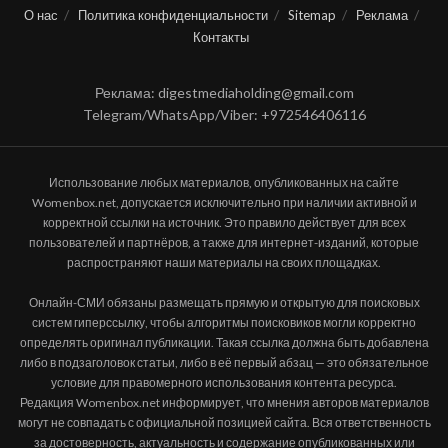
О нас
Политика конфиденциальности
Sitemap
Реклама
Контакты
Реклама: digestmediaholding@gmail.com
Telegram/WhatsApp/Viber: +972546406116
Использование любых материалов, опубликованных на сайте
Womenbox.net, допускается исключительно при наличии активной и
корректной ссылки на источник. Это правило действует для всех
пользователей и партнёров, а также для интернет-изданий, которые
распространяют наши материалы на своих площадках.
Онлайн-СМИ обязаны размещать прямую и открытую для поисковых
систем гиперссылку, чтобы алгоритмы поисковиков могли корректно
определять оригинал публикации. Такая ссылка должна быть добавлена
либо в подзаголовок статьи, либо в её первый абзац — это обязательное
условие для правомерного использования контента ресурса.
Редакция Womenbox.net информирует, что мнения авторов материалов
могут не совпадать с официальной позицией сайта. Вся ответственность
за достоверность, актуальность и содержание опубликованных или