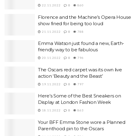
22.11.2022
0
860
Florence and the Machine’s Opera House
show fined for being too loud
21.11.2022
0
788
Emma Watson just found a new, Earth-
friendly way to be fabulous
20.11.2022
0
796
The Oscars red carpet was its own live
action ‘Beauty and the Beast’
19.11.2022
0
797
Here’s Some of the Best Sneakers on
Display at London Fashion Week
18.11.2022
0
863
Your BFF Emma Stone wore a Planned
Parenthood pin to the Oscars