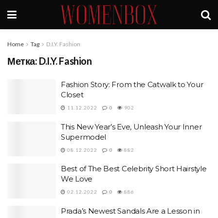
Home
Tag
D.I.Y. Fashion
Метка:
D.I.Y. Fashion
Fashion Story: From the Catwalk to Your
Closet
11.12.2022
0
902
This New Year’s Eve, Unleash Your Inner
Supermodel
08.12.2022
0
882
Best of The Best Celebrity Short Hairstyle
We Love
02.12.2022
0
886
Prada’s Newest Sandals Are a Lesson in