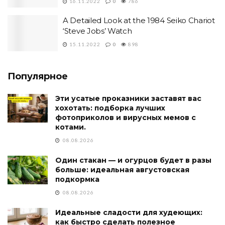
16.11.2022
0
786
A Detailed Look at the 1984 Seiko Chariot
‘Steve Jobs’ Watch
15.11.2022
0
898
Популярное
Эти усатые проказники заставят вас
хохотать: подборка лучших
фотоприколов и вирусных мемов с
котами.
08.08.2026
Один стакан — и огурцов будет в разы
больше: идеальная августовская
подкормка
08.08.2026
Идеальные сладости для худеющих:
как быстро сделать полезное