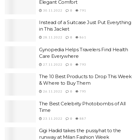
Elegant Comfort
30.11.2022
0
791
Instead of a Suitcase Just Put Everything
in This Jacket
28.11.2022
0
861
Gynopedia Helps Travelers Find Health
Care Everywhere
27.11.2022
0
793
The 10 Best Products to Drop This Week
& Where to Buy Them
26.11.2022
0
795
The Best Celebrity Photobombs of All
Time
23.11.2022
0
887
Gigi Hadid takes the pussyhat to the
runway at Milan Fashion Week