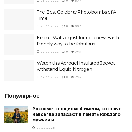
25.11.2022
0
877
The Best Celebrity Photobombs of All
Time
23.11.2022
0
887
Emma Watson just found a new, Earth-
friendly way to be fabulous
20.11.2022
0
796
Watch this Aerogel Insulated Jacket
withstand Liquid Nitrogen
17.11.2022
0
795
Популярное
Роковые женщины: 4 имени, которые
навсегда западают в память каждого
мужчины
07.08.2026