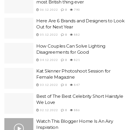
most British thing ever
06.12.2022
0
790
Here Are 6 Brands and Designers to Look
Out for Next Year
05.12.2022
0
882
How Couples Can Solve Lighting
Disagreements for Good
04.12.2022
0
821
Kat Skinner Photoshoot Session for
Female Magazine
03.12.2022
0
847
Best of The Best Celebrity Short Hairstyle
We Love
02.12.2022
0
886
Watch This Blogger Home Is An Airy
Inspiration