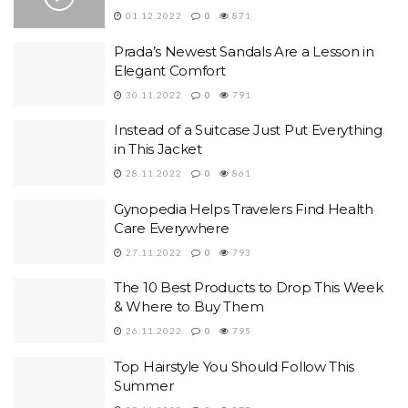
01.12.2022
0
871
Prada’s Newest Sandals Are a Lesson in
Elegant Comfort
30.11.2022
0
791
Instead of a Suitcase Just Put Everything
in This Jacket
28.11.2022
0
861
Gynopedia Helps Travelers Find Health
Care Everywhere
27.11.2022
0
793
The 10 Best Products to Drop This Week
& Where to Buy Them
26.11.2022
0
795
Top Hairstyle You Should Follow This
Summer