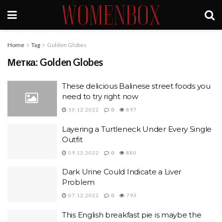
Home
Tag
Golden Globes
Метка:
Golden Globes
These delicious Balinese street foods you
need to try right now
10.12.2022
0
897
Layering a Turtleneck Under Every Single
Outfit
09.12.2022
0
880
Dark Urine Could Indicate a Liver
Problem
07.12.2022
0
793
This English breakfast pie is maybe the