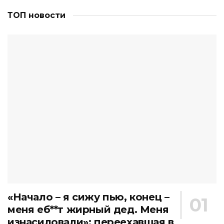
ТОП новости
«Начало – я сижу пью, конец –
меня еб**т жирный дед. Меня
изнасиловали»: переехавшая в