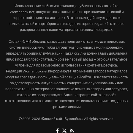
Использование любых материалов, опубликованных на сайте
Womenbox.net, допускается исключительно при наличии активной и
корректной ссылки на источник. Это правило действует для всех
пользователей и партнёров, а также для интернет-изданий, которые
распространяют наши материалы на своих площадках.
Онлайн-СМИ обязаны размещать прямую и открытую для поисковых
систем гиперссылку, чтобы алгоритмы поисковиков могли корректно
определять оригинал публикации. Такая ссылка должна быть добавлена
либо в подзаголовок статьи, либо в её первый абзац — это обязательное
условие для правомерного использования контента ресурса.
Редакция Womenbox.net информирует, что мнения авторов материалов
могут не совпадать с официальной позицией сайта. Вся ответственность
за достоверность, актуальность и содержание опубликованных или
перепечатанных материалов полностью лежит на авторах или ресурсах,
которые их воспроизводят. Администрация сайта не несёт
ответственности за возможные последствия использования этих данных
третьими лицами.
© 2005-2026 Женский сайт Вуменбокс. All rights reserved.