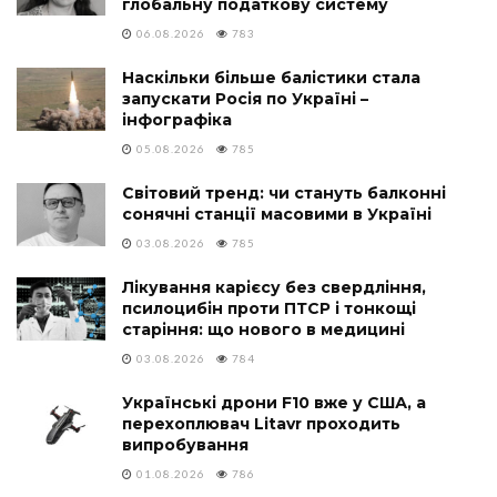
глобальну податкову систему
06.08.2026
783
Наскільки більше балістики стала
запускати Росія по Україні –
інфографіка
05.08.2026
785
Світовий тренд: чи стануть балконні
сонячні станції масовими в Україні
03.08.2026
785
Лікування карієсу без свердління,
псилоцибін проти ПТСР і тонкощі
старіння: що нового в медицині
03.08.2026
784
Українські дрони F10 вже у США, а
перехоплювач Litavr проходить
випробування
01.08.2026
786