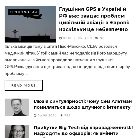
Глушіння GPS в Україні й
ТЕХНОЛОГИИ
РФ вже завдає проблем
цивільній авіації в Європі:
наскільки це небезпечно
07.08.2026
0
783
Кілька місяців тому в штаті Нью-Мексико, США, розбився
медичний літак. У той самий час неподалік від його маршруту
американські військові проводили навчання з глушіння
GPS.Розслідування ще триває, однак інцидент підсвітив ширшу
проблему:...
DETAILS
READ MORE
Ілюзія сингулярності: чому Сем Альтман
помиляється щодо штучного інтелекту
06.08.2026
783
Прибутки Big Tech від впровадження ШІ
надходять до офшорів: як змінити