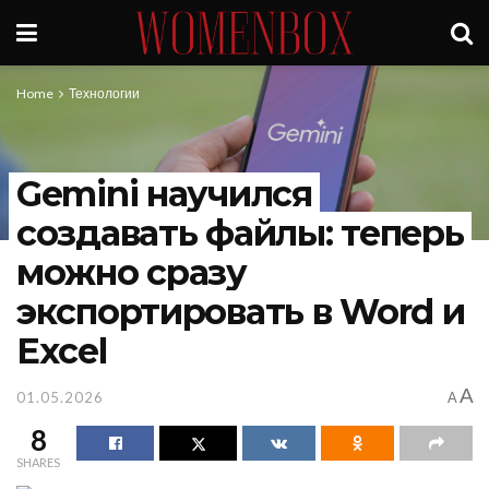
Home
Технологии
Gemini научился
создавать файлы: теперь
можно сразу
экспортировать в Word и
Excel
A
01.05.2026
A
8
SHARES