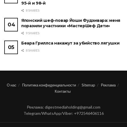
95-й и 98-й
8 SHARES
Японский шеф-повар Йоши Фудзивара: меня
поразили участники «МастерШеф Дети»
9 SHARES
Беара Гриллса накажут за убийство лягушки
8 SHARES
О нас
Политика конфиденциальности
Sitemap
Реклама
Контакты
Реклама: digestmediaholding@gmail.com
Telegram/WhatsApp/Viber: +972546406116