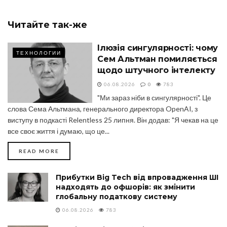
Читайте
так-же
Ілюзія сингулярності: чому
ТЕХНОЛОГИИ
Сем Альтман помиляється
щодо штучного інтелекту
06.08.2026
0
783
"Ми зараз ніби в сингулярності". Це
слова Сема Альтмана, генерального директора OpenAI, з
виступу в подкасті Relentless 25 липня. Він додав: "Я чекав на це
все своє життя і думаю, що це...
DETAILS
READ MORE
Прибутки Big Tech від впровадження ШІ
надходять до офшорів: як змінити
глобальну податкову систему
06.08.2026
783