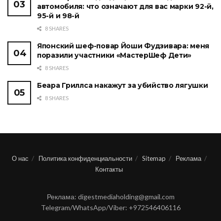
автомобиля: что означают для вас марки 92-й,
95-й и 98-й
8 SHARES
Японский шеф-повар Йоши Фудзивара: меня
поразили участники «МастерШеф Дети»
8 SHARES
Беара Гриллса накажут за убийство лягушки
8 SHARES
О нас
Политика конфиденциальности
Sitemap
Реклама
Контакты
Реклама: digestmediaholding@gmail.com
Telegram/WhatsApp/Viber: +972546406116