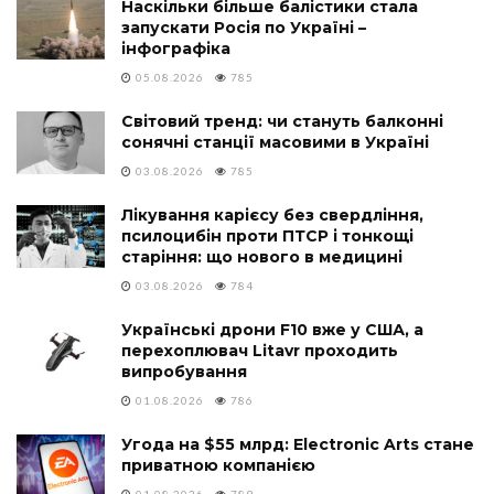
Наскільки більше балістики стала
запускати Росія по Україні –
інфографіка
05.08.2026
785
Світовий тренд: чи стануть балконні
сонячні станції масовими в Україні
03.08.2026
785
Лікування карієсу без свердління,
псилоцибін проти ПТСР і тонкощі
старіння: що нового в медицині
03.08.2026
784
Українські дрони F10 вже у США, а
перехоплювач Litavr проходить
випробування
01.08.2026
786
Угода на $55 млрд: Electronic Arts стане
приватною компанією
01.08.2026
789