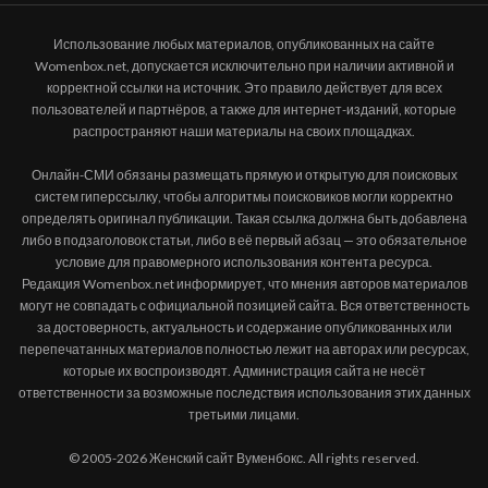
Использование любых материалов, опубликованных на сайте
Womenbox.net, допускается исключительно при наличии активной и
корректной ссылки на источник. Это правило действует для всех
пользователей и партнёров, а также для интернет-изданий, которые
распространяют наши материалы на своих площадках.
Онлайн-СМИ обязаны размещать прямую и открытую для поисковых
систем гиперссылку, чтобы алгоритмы поисковиков могли корректно
определять оригинал публикации. Такая ссылка должна быть добавлена
либо в подзаголовок статьи, либо в её первый абзац — это обязательное
условие для правомерного использования контента ресурса.
Редакция Womenbox.net информирует, что мнения авторов материалов
могут не совпадать с официальной позицией сайта. Вся ответственность
за достоверность, актуальность и содержание опубликованных или
перепечатанных материалов полностью лежит на авторах или ресурсах,
которые их воспроизводят. Администрация сайта не несёт
ответственности за возможные последствия использования этих данных
третьими лицами.
© 2005-2026 Женский сайт Вуменбокс. All rights reserved.