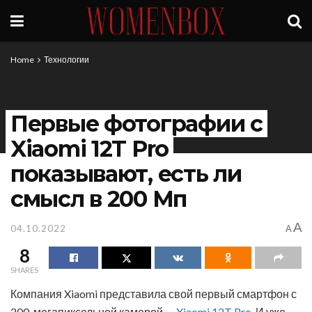
Home
Технологии
Первые фотографии с
Xiaomi 12T Pro
показывают, есть ли
смысл в 200 Мп
A
04.10.2022
A
8
SHARES
Компания Xiaomi представила свой первый смартфон с
200-мегапиксельной камерой —
Xiaomi 12T Pro
. И уже