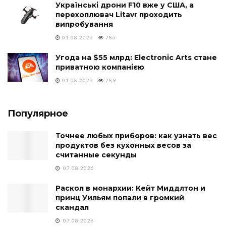
Українські дрони F10 вже у США, а
перехоплювач Litavr проходить
випробування
01.08.2026
786
Угода на $55 млрд: Electronic Arts стане
приватною компанією
01.08.2026
789
Популярное
Точнее любых приборов: как узнать вес
продуктов без кухонных весов за
считанные секунды
07.08.2026
Раскол в монархии: Кейт Миддлтон и
принц Уильям попали в громкий
скандал
07.08.2026