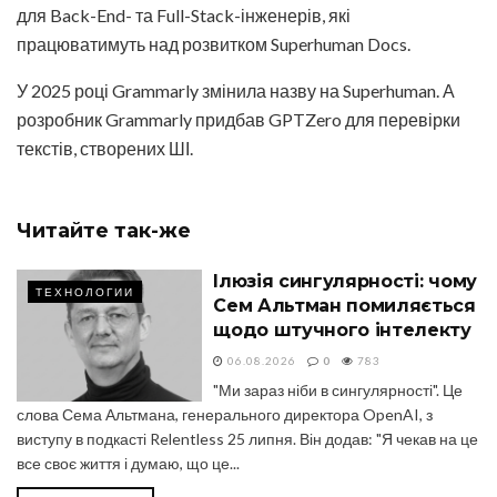
для Back-End- та Full-Stack-інженерів, які
працюватимуть над розвитком Superhuman Docs.
У 2025 році Grammarly змінила назву на Superhuman. А
розробник Grammarly придбав GPTZero для перевірки
текстів, створених ШІ.
Читайте
так-же
Ілюзія сингулярності: чому
ТЕХНОЛОГИИ
Сем Альтман помиляється
щодо штучного інтелекту
06.08.2026
0
783
"Ми зараз ніби в сингулярності". Це
слова Сема Альтмана, генерального директора OpenAI, з
виступу в подкасті Relentless 25 липня. Він додав: "Я чекав на це
все своє життя і думаю, що це...