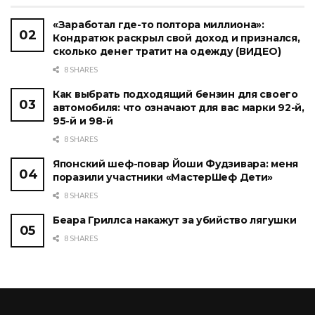
«Заработал где-то полтора миллиона»:
Кондратюк раскрыл свой доход и признался,
сколько денег тратит на одежду (ВИДЕО)
8 SHARES
Как выбрать подходящий бензин для своего
автомобиля: что означают для вас марки 92-й,
95-й и 98-й
8 SHARES
Японский шеф-повар Йоши Фудзивара: меня
поразили участники «МастерШеф Дети»
8 SHARES
Беара Гриллса накажут за убийство лягушки
8 SHARES