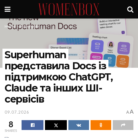
Home
Технологии
Superhuman
представила Docs із
підтримкою ChatGPT,
Claude та інших ШІ-
сервісів
A
09.07.2026
A
8
SHARES