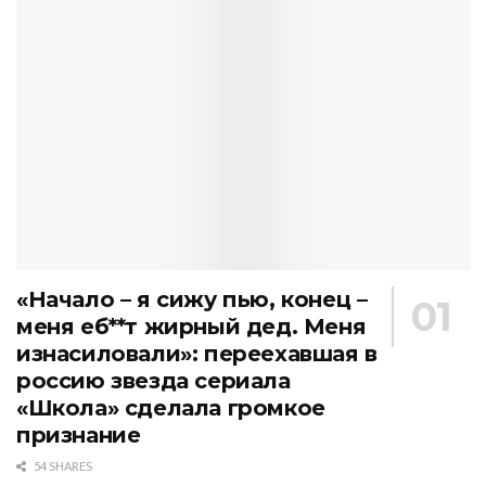
«Начало – я сижу пью, конец –
меня еб**т жирный дед. Меня
изнасиловали»: переехавшая в
россию звезда сериала
«Школа» сделала громкое
признание
54 SHARES