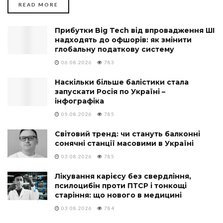
DETAILS
READ MORE
Прибутки Big Tech від впровадження ШІ
надходять до офшорів: як змінити
глобальну податкову систему
06.08.2026
783
Наскільки більше балістики стала
запускати Росія по Україні –
інфографіка
05.08.2026
785
Світовий тренд: чи стануть балконні
сонячні станції масовими в Україні
03.08.2026
785
Лікування карієсу без свердління,
псилоцибін проти ПТСР і тонкощі
старіння: що нового в медицині
03.08.2026
784