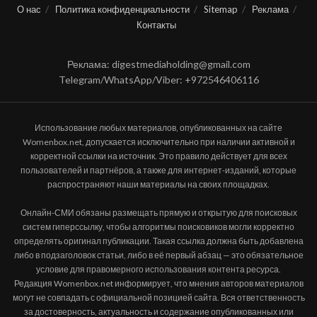
О нас
Политика конфиденциальности
Sitemap
Реклама
Контакты
Реклама: digestmediaholding@gmail.com
Telegram/WhatsApp/Viber: +972546406116
Использование любых материалов, опубликованных на сайте
Womenbox.net, допускается исключительно при наличии активной и
корректной ссылки на источник. Это правило действует для всех
пользователей и партнёров, а также для интернет-изданий, которые
распространяют наши материалы на своих площадках.
Онлайн-СМИ обязаны размещать прямую и открытую для поисковых
систем гиперссылку, чтобы алгоритмы поисковиков могли корректно
определять оригинал публикации. Такая ссылка должна быть добавлена
либо в подзаголовок статьи, либо в её первый абзац — это обязательное
условие для правомерного использования контента ресурса.
Редакция Womenbox.net информирует, что мнения авторов материалов
могут не совпадать с официальной позицией сайта. Вся ответственность
за достоверность, актуальность и содержание опубликованных или