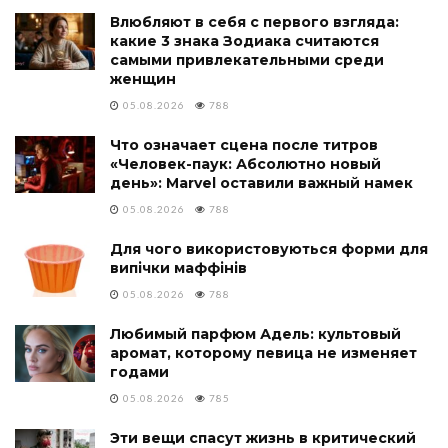
Влюбляют в себя с первого взгляда:
какие 3 знака Зодиака считаются
самыми привлекательными среди
женщин
05.08.2026
788
Что означает сцена после титров
«Человек-паук: Абсолютно новый
день»: Marvel оставили важный намек
05.08.2026
788
Для чого використовуються форми для
випічки маффінів
05.08.2026
788
Любимый парфюм Адель: культовый
аромат, которому певица не изменяет
годами
05.08.2026
785
Эти вещи спасут жизнь в критический