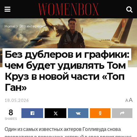
Home
Это интересно
Без дублеров и графики:
чем будет удивлять Том
Круз в новой части «Топ
Ган»
A
18.05.2026
A
8
SHARES
Один из самых известных актеров Голливуда снова
превратится в персонажа, который в свое время принес