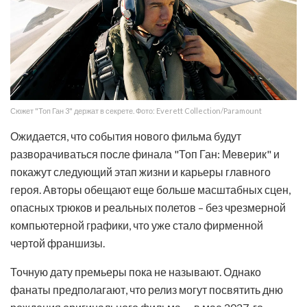
Сюжет "Топ Ган 3" держат в секрете. Фото: Everett Collection/Paramount
Ожидается, что события нового фильма будут
разворачиваться после финала "Топ Ган: Меверик" и
покажут следующий этап жизни и карьеры главного
героя. Авторы обещают еще больше масштабных сцен,
опасных трюков и реальных полетов – без чрезмерной
компьютерной графики, что уже стало фирменной
чертой франшизы.
Точную дату премьеры пока не называют. Однако
фанаты предполагают, что релиз могут посвятить дню