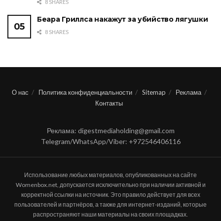
8 SHARES
Беара Гриллса накажут за убийство лягушки
8 SHARES
О нас
Политика конфиденциальности
Sitemap
Реклама
Контакты
Реклама: digestmediaholding@gmail.com
Telegram/WhatsApp/Viber: +972546406116
Использование любых материалов, опубликованных на сайте
Womenbox.net, допускается исключительно при наличии активной и
корректной ссылки на источник. Это правило действует для всех
пользователей и партнёров, а также для интернет-изданий, которые
распространяют наши материалы на своих площадках.