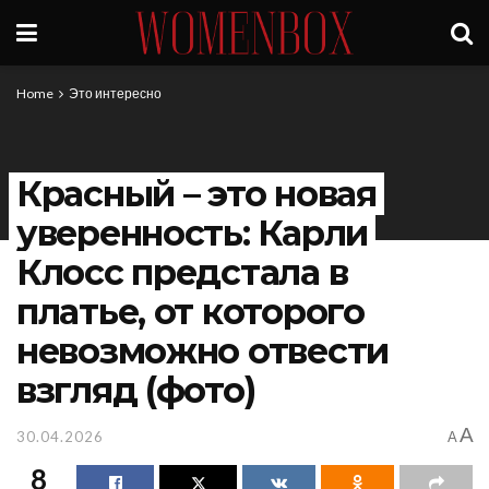
Home
Это интересно
Красный – это новая
уверенность: Карли
Клосс предстала в
платье, от которого
невозможно отвести
взгляд (фото)
A
30.04.2026
A
8