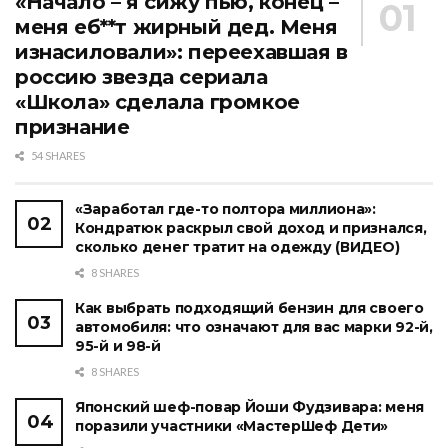
«Начало – я сижу пью, конец –
меня еб**т жирный дед. Меня
изнасиловали»: переехавшая в
россию звезда сериала
«Школа» сделала громкое
признание
54 SHARES
«Заработал где-то полтора миллиона»:
Кондратюк раскрыл свой доход и признался,
сколько денег тратит на одежду (ВИДЕО)
8 SHARES
Как выбрать подходящий бензин для своего
автомобиля: что означают для вас марки 92-й,
95-й и 98-й
8 SHARES
Японский шеф-повар Йоши Фудзивара: меня
поразили участники «МастерШеф Дети»