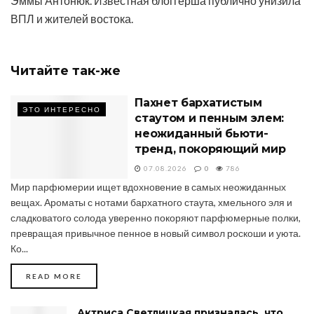
Эммы Антонюк. Известная блоггерша публично унизила
ВПЛ и жителей востока.
Читайте
так-же
Пахнет бархатистым
ЭТО ИНТЕРЕСНО
стаутом и пенным элем:
неожиданный бьюти-
тренд, покоряющий мир
07.08.2026
0
786
Мир парфюмерии ищет вдохновение в самых неожиданных
вещах. Ароматы с нотами бархатного стаута, хмельного эля и
сладковатого солода уверенно покоряют парфюмерные полки,
превращая привычное пенное в новый символ роскоши и уюта.
Ко...
DETAILS
READ MORE
Актриса Светлицкая призналась, что