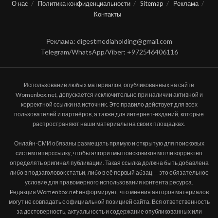
О нас
Политика конфиденциальности
Sitemap
Реклама
Контакты
Реклама: digestmediaholding@gmail.com
Telegram/WhatsApp/Viber: +972546406116
Использование любых материалов, опубликованных на сайте
Womenbox.net, допускается исключительно при наличии активной и
корректной ссылки на источник. Это правило действует для всех
пользователей и партнёров, а также для интернет-изданий, которые
распространяют наши материалы на своих площадках.
Онлайн-СМИ обязаны размещать прямую и открытую для поисковых
систем гиперссылку, чтобы алгоритмы поисковиков могли корректно
определять оригинал публикации. Такая ссылка должна быть добавлена
либо в подзаголовок статьи, либо в её первый абзац — это обязательное
условие для правомерного использования контента ресурса.
Редакция Womenbox.net информирует, что мнения авторов материалов
могут не совпадать с официальной позицией сайта. Вся ответственность
за достоверность, актуальность и содержание опубликованных или