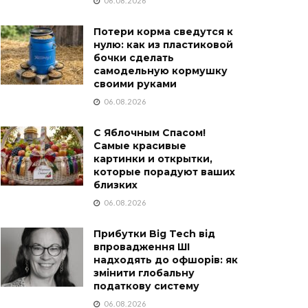
06.08.2026
Потери корма сведутся к
нулю: как из пластиковой
бочки сделать
самодельную кормушку
своими руками
06.08.2026
С Яблочным Спасом!
Самые красивые
картинки и открытки,
которые порадуют ваших
близких
06.08.2026
Прибутки Big Tech від
впровадження ШІ
надходять до офшорів: як
змінити глобальну
податкову систему
06.08.2026