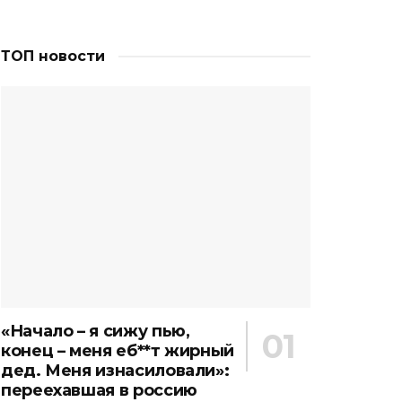
ТОП новости
«Начало – я сижу пью,
конец – меня еб**т жирный
дед. Меня изнасиловали»:
переехавшая в россию