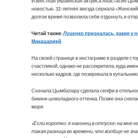
Известная украинская актриса Анастасия Цым
новостью. 32-летняя звезда сериала «Женский
долгое время позволила себе отдохнуть и отпр
Читай также:
Луценко призналась, какие у 
Макацарией
На своей странице в инстаграме в разделе сто
счастливой, однако не рассекретила, куда име
несколько кадров, где позировала в купальника
Сначала Цымбалару сделала селфи в отельно
бикини шоколадного оттенка. Позже она снялас
моря.
«Если коротко: я наконец в отпуске; на мне 
такая разница во времени, что вообще не зн