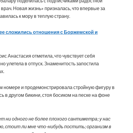
балару поделилась с подписчиками радостной
 врач. Новая жизнь» призналась, что впервые за
авилась к мору в теплую страну.
нее сложились отношения с Боржемской и
рис Анастасия отметила, что чувствует себя
нно улетела в отпуск. Знаменитость запостила
х.
м номере и продемонстрировала стройную фигуру в
ь в другом бикини, стоя босиком на песке на фоне
нет ни одного не более плохого сантиметра; у нас
аю, стоит ли мне что-нибудь постить; организм в