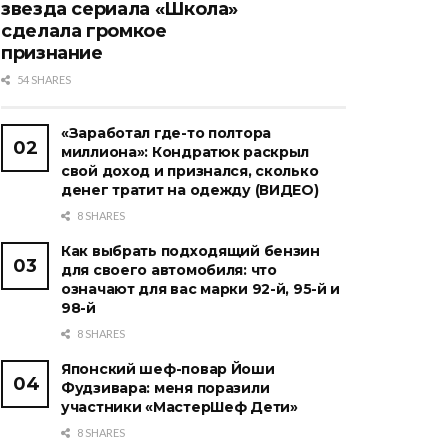
звезда сериала «Школа»
сделала громкое
признание
54 SHARES
«Заработал где-то полтора
миллиона»: Кондратюк раскрыл
свой доход и признался, сколько
денег тратит на одежду (ВИДЕО)
8 SHARES
Как выбрать подходящий бензин
для своего автомобиля: что
означают для вас марки 92-й, 95-й и
98-й
8 SHARES
Японский шеф-повар Йоши
Фудзивара: меня поразили
участники «МастерШеф Дети»
8 SHARES