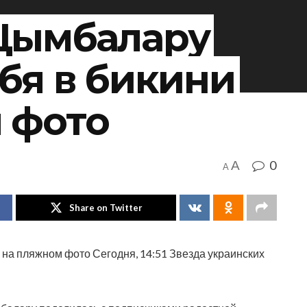
Цымбалару
бя в бикини
 фото
0
A
A
Share on Twitter
на пляжном фото Сегодня, 14:51 Звезда украинских