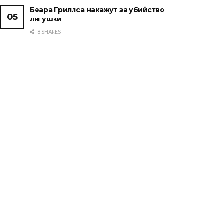
Беара Гриллса накажут за убийство
лягушки
8 SHARES