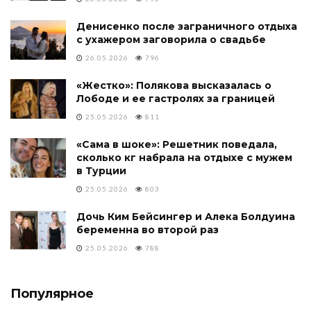
Денисенко после заграничного отдыха
с ухажером заговорила о свадьбе
26.05.2026
796
«Жестко»: Полякова высказалась о
Лободе и ее гастролях за границей
25.05.2026
811
«Сама в шоке»: Решетник поведала,
сколько кг набрала на отдыхе с мужем
в Турции
25.05.2026
803
Дочь Ким Бейсингер и Алека Болдуина
беременна во второй раз
25.05.2026
788
Популярное