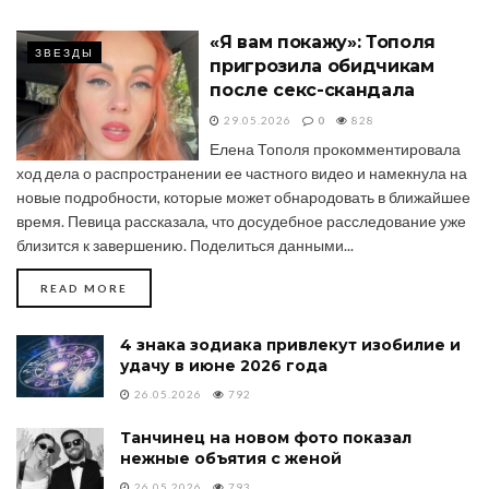
«Я вам покажу»: Тополя
ЗВЕЗДЫ
пригрозила обидчикам
после секс-скандала
29.05.2026
0
828
Елена Тополя прокомментировала
ход дела о распространении ее частного видео и намекнула на
новые подробности, которые может обнародовать в ближайшее
время. Певица рассказала, что досудебное расследование уже
близится к завершению. Поделиться данными...
DETAILS
READ MORE
4 знака зодиака привлекут изобилие и
удачу в июне 2026 года
26.05.2026
792
Танчинец на новом фото показал
нежные объятия с женой
26.05.2026
793