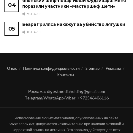
Японский шеф-повар Йоши Фудзивара: меня
поразили участники «МастерШеф Дети»
9 SHARES
Беара Гриллса накажут за убийство лягушки
8 SHARES
О нас
Политика конфиденциальности
Sitemap
Реклама
Контакты
Реклама: digestmediaholding@gmail.com
Telegram/WhatsApp/Viber: +972546406116
Использование любых материалов, опубликованных на сайте
Womenbox.net, допускается исключительно при наличии активной и
корректной ссылки на источник. Это правило действует для всех